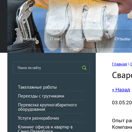
Главная
О нас
Опыт работы
Отзывы
Главная
 \ 
Свар
Такелажные работы
« Назад
Переезды с грузчиками
03.05.20
Перевозка крупногабаритного
оборудования
Услуги разнорабочих
Опыт ра
Клининг офисов и квартир в
Компани
Санкт-Петербурге